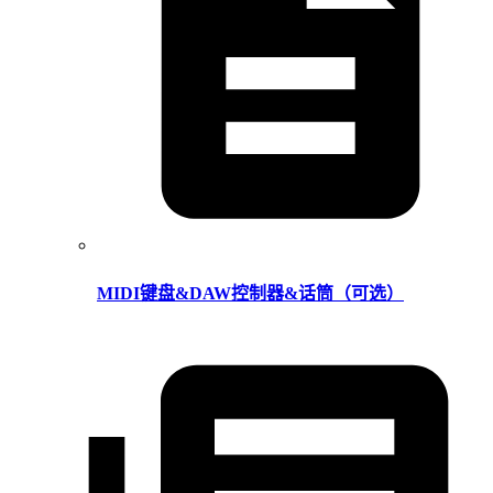
MIDI键盘&DAW控制器&话筒（可选）