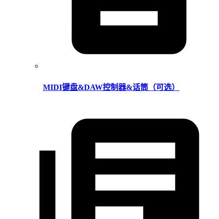
MIDI键盘&DAW控制器&话筒（可选）