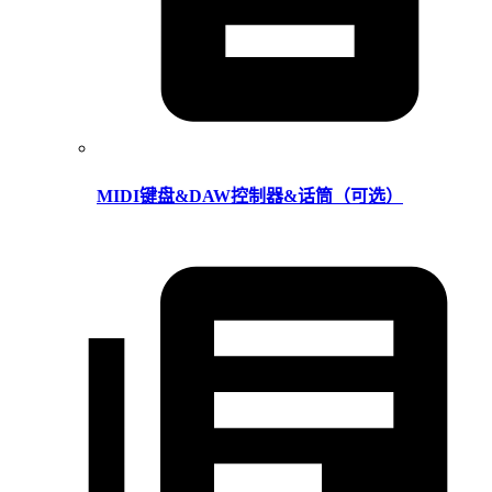
MIDI键盘&DAW控制器&话筒（可选）