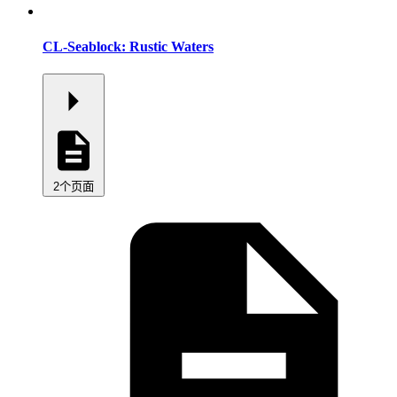
CL-Seablock: Rustic Waters
2个页面