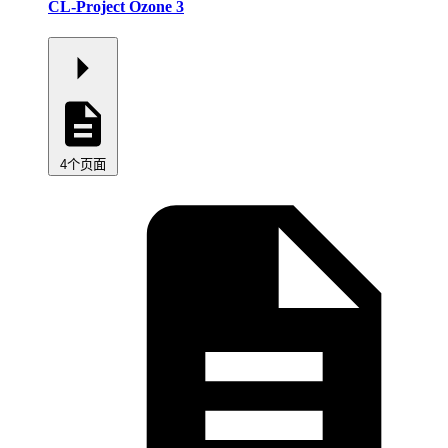
CL-Project Ozone 3
4个页面