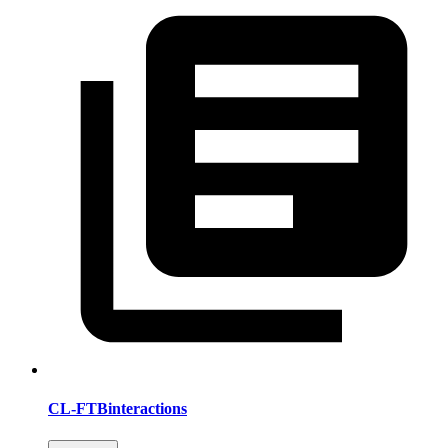
CL-FTBinteractions