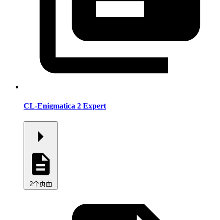
CL-Enigmatica 2 Expert
2个页面