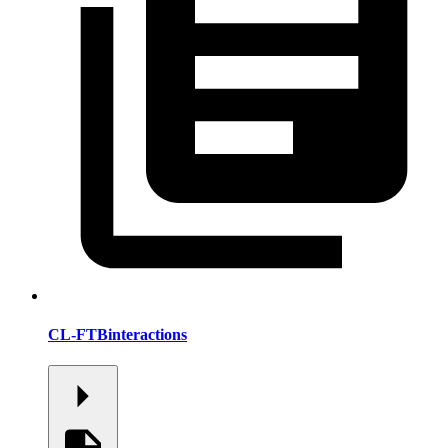
CL-FTBinteractions