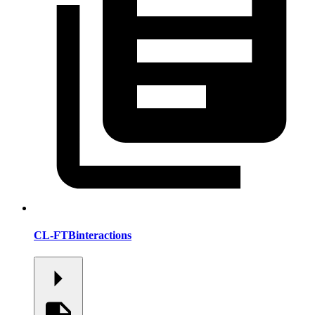
CL-FTBinteractions