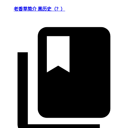
老香草简介 黑历史（？）