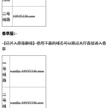
二号
10935336.ooo
线路
香草服：
【已并入原版群组】使用下面的域名可以跳过大厅直接进入香
草
一
号
vanilla.10935336.moe
线
路
二
号
vanilla.10935336.ooo
线