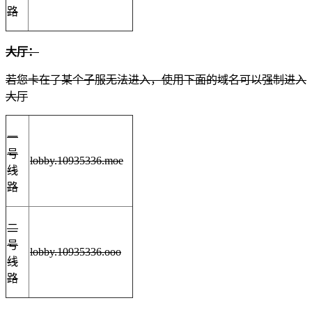
路
大厅：
若您卡在了某个子服无法进入，使用下面的域名可以强制进入
大厅
一
号
lobby.10935336.moe
线
路
二
号
lobby.10935336.ooo
线
路