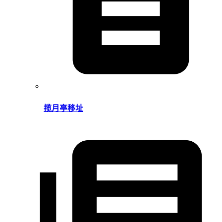
揽月亭移址