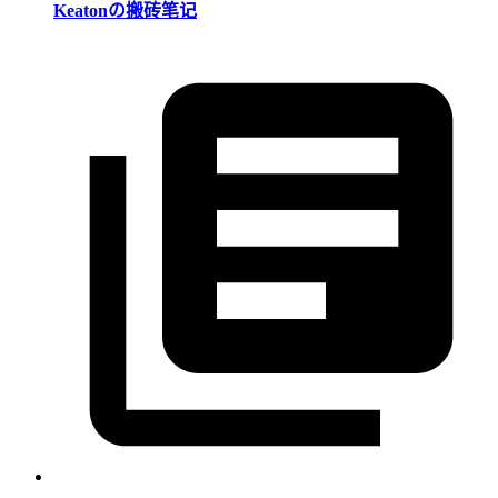
Keatonの搬砖笔记