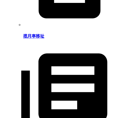
揽月亭移址