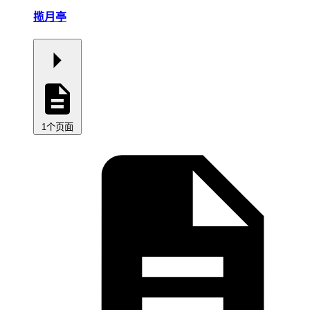
揽月亭
1个页面