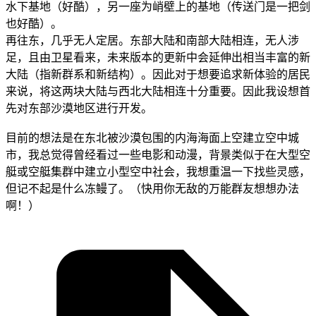
水下基地（好酷），另一座为峭壁上的基地（传送门是一把剑
也好酷）。
再往东，几乎无人定居。东部大陆和南部大陆相连，无人涉
足，且由卫星看来，未来版本的更新中会延伸出相当丰富的新
大陆（指新群系和新结构）。因此对于想要追求新体验的居民
来说，将这两块大陆与西北大陆相连十分重要。因此我设想首
先对东部沙漠地区进行开发。
目前的想法是在东北被沙漠包围的内海海面上空建立空中城
市，我总觉得曾经看过一些电影和动漫，背景类似于在大型空
艇或空艇集群中建立小型空中社会，我想重温一下找些灵感，
但记不起是什么冻鳗了。（快用你无敌的万能群友想想办法
啊！）