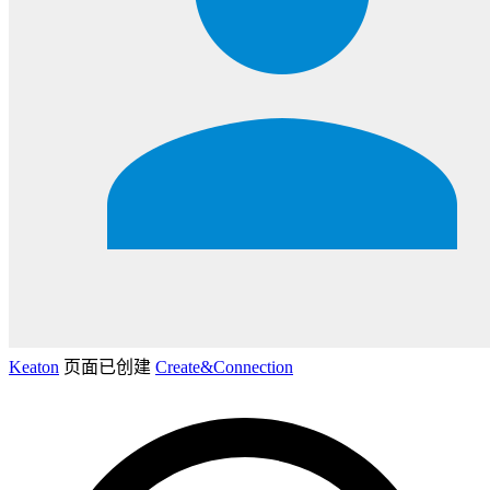
Keaton
页面已创建
Create&Connection