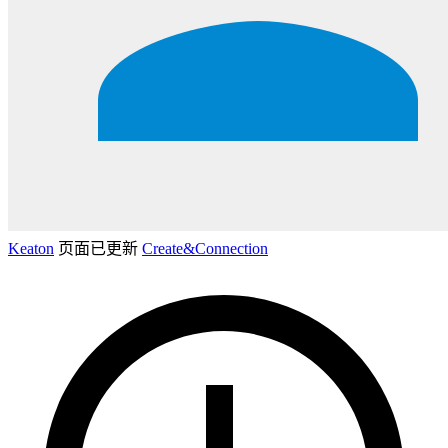
Keaton
页面已更新
Create&Connection