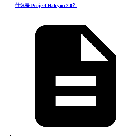
什么是 Project Halcyon 2.0？