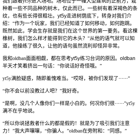
我们跟着
yt5y
进入场地。场地位于一幢大型建筑的正前方，栽
种着一些不同品种的树木，仅此而已。一些树有着深褐色的条
纹，也有些长得很粗壮。
yt5y
走进树荫底下，转身对我们介
绍：
“
作为一个玩家，我们已经知道了如何移动，如何跑跳。
既然如此，学会生存就是我们在这个世界的第一要务。看这棵
橡树，我们怎么样才能得到它的木头？
”
从他的语气就可以知
道，他操练了很久，让他的语句虽然流利却怪异非常。
我和
oldban
面面相觑，都在思考
yt5y
练习台词的原因。
oldban
半天才笑着挤出一句话：
“
你说话好奇怪哦。
”
yt5y
满脸疑惑，随即羞愧难当。
“
哎呀，被你们发现了
······
”
“
你不会以前没教过人吧？
”
我好奇。
“
是啊，没几个人像你们一样是小白的。何况你们很
······
”
yt5y
满不在乎地说。
“
所以你说拯救者什么的都是假的！就是为了吸引我们注意
力！
”
我大声嚷嚷，
“
你骗人。
”
oldban
在旁附和：
“
同感。
”