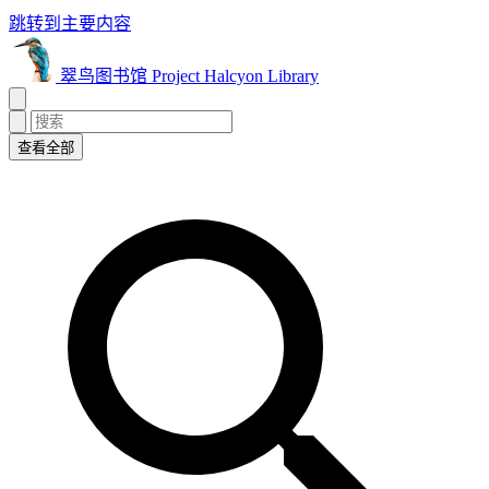
跳转到主要内容
翠鸟图书馆 Project Halcyon Library
查看全部