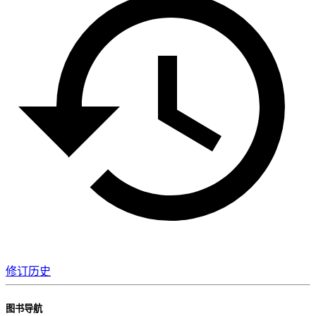
修订历史
图书导航