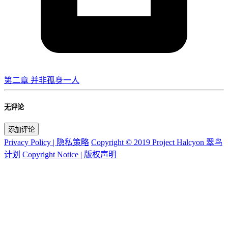
第二章 并非孤身一人
无评论
添加评论
Privacy Policy | 隐私策略
Copyright © 2019 Project Halcyon 翠鸟
计划
Copyright Notice | 版权声明