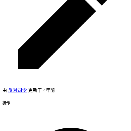
由
反对司令
更新于
4年前
操作