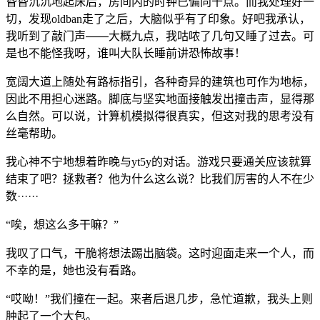
昏昏沉沉地起床后，房间内的时钟已偏向十点。而我处理好一
切，发现
oldban
走了之后，大脑似乎有了印象。好吧我承认，
我听到了敲门声
——
大概九点，我咕哝了几句又睡了过去。可
是也不能怪我呀，谁叫大队长睡前讲恐怖故事！
宽阔大道上随处有路标指引，各种奇异的建筑也可作为地标，
因此不用担心迷路。脚底与坚实地面接触发出撞击声，显得那
么自然。可以说，计算机模拟得很真实，但这对我的思考没有
丝毫帮助。
我心神不宁地想着昨晚与
yt5y
的对话。游戏只要通关应该就算
结束了吧？拯救者？他为什么这么说？比我们厉害的人不在少
数
······
“
唉，想这么多干嘛？
”
我叹了口气，干脆将想法踢出脑袋。这时迎面走来一个人，而
不幸的是，她也没有看路。
“
哎呦！
”
我们撞在一起。来者后退几步，急忙道歉，我头上则
肿起了一个大包。