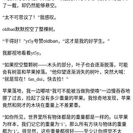
了一截，却仍然能够悬空。
“
太不可思议了！
”
我感叹。
oldban
默默挖空了整棵树。
“
干得好！
”
yt5y
夸赞
oldban
，
“
这才是我的好学生。
”
我鄙视地看着
yt5y
。
“
如果挖空整颗树
——
木头的部分，叶子也会逐渐脱落，可能
会有树苗和苹果掉落。
”
他仰望逐渐消失的树叶，突然大喊：
“
就是现在！
fan_dui
，快去捡！
”
苹果落地，我一边嘟哝
“
我可不能被当做狗使唤
”
一边慢吞吞地
挪了过去，捡起了没有多少重量的苹果。我惊奇地发现，苹果
竟然和刚才的木块在重量上不差累黍。
“
如你所见，世界里所有物体都是的重量都是一样的。以苹果
为样本，我们记它的重量为
‘
1
’
，那么所有方块与物体的重量
都为
‘
1
’
。很显然，这些重量都很轻
——
至少让你感觉不太