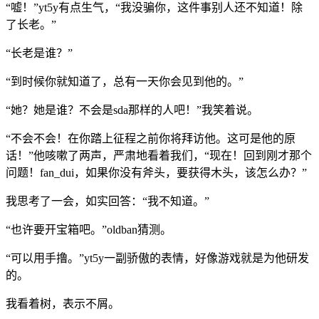
“
嘘！
”
yt5y
有点生气，
“
我没骗你，这件事别人还不知道！除
了长老。
”
“
长老是谁？
”
“
到时候你就知道了，总有一天你会见到他的。
”
“
她？她是谁？不会是
sda
那样的人吧！
”
我笑着说。
“
不会不会！在你踏上征程之前你将拜访他。这可是他的原
话！
”
他咳嗽了两声，严肃地看着我们，
“
现在！回到刚才那个
问题！
fan_dui
，如果你没有斧头，要获得木头，该怎么办？
”
我思考了一会，如实回答：
“
我不知道。
”
“
也许要开宝箱吧。
”
oldban
猜测。
“
可以用手撸。
”
yt5y
一副骄傲的表情，好像游戏就是为他研发
的。
我看着树，表示不屑。