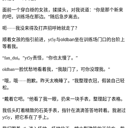
面前一个穿白褂的女孩，揉揉头，对我说道：
“
你是那个新来
的吧，训练场在那边。
”
随后急步离去。
呃
······
我没来得及打声招呼她就走了？
顺着女孩的指引前进，
yt5y
与
oldban
坐在训练场门口的台阶上
等着我。
“
fan_dui
。
”
yt5y
责怪，
“
你也太慢了。
”
oldban
一脸忧愁地看着我，
“
我敲门了，可你没理我。
”
“
哦，哦
······
抱歉。昨天太晚睡了。
”
我整理衣冠，假装自己轻
松。
“
戴着它吧。
”
他看了我一眼，扔来一块手表，整理起了表格。
我低头盯着精致的石英手表，指针在滴滴答答地转着。我谢过
yt5y
，把它系在了手上。