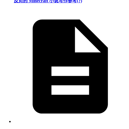
反对的 Minecraft 小说写作参考(?)