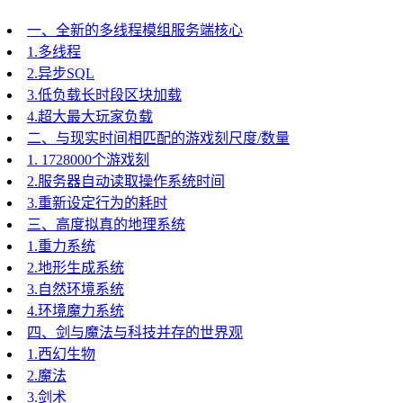
一、全新的多线程模组服务端核心
1.多线程
2.异步SQL
3.低负载长时段区块加载
4.超大最大玩家负载
二、与现实时间相匹配的游戏刻尺度/数量
1. 1728000个游戏刻
2.服务器自动读取操作系统时间
3.重新设定行为的耗时
三、高度拟真的地理系统
1.重力系统
2.地形生成系统
3.自然环境系统
4.环境魔力系统
四、剑与魔法与科技并存的世界观
1.西幻生物
2.魔法
3.剑术