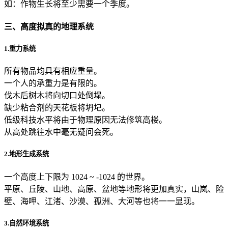
如：作物生长将至少需要一个季度。
三、高度拟真的地理系统
1.重力系统
所有物品均具有相应重量。
一个人的承重力是有限的。
伐木后树木将向切口处倒塌。
缺少粘合剂的天花板将坍圮。
低级科技水平将由于物理原因无法修筑高楼。
从高处跳往水中毫无疑问会死。
2.地形生成系统
一个高度上下限为 1024 ~ -1024 的世界。
平原、丘陵、山地、高原、盆地等地形将更加真实，山岚、险
壁、海呷、江渚、沙漠、孤洲、大河等也将一一显现。
3.自然环境系统