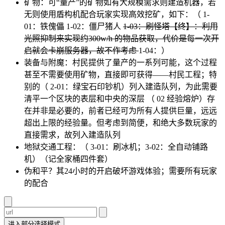
矿物：可“量产”的矿物如有大规模需求则建造机器，若
无则使用盾构机配合玩家实现高效挖矿，如下：（ 1-
01：铁傀儡 1-02：僵尸猪人
1-03：刷怪塔【终】：利用
光照抑制来实现约300w/h 的物品获取，代价是每一次开
启就会卡崩服务器，故不作考虑
1-04：）
装备与附魔：村民提供了量产的一系列可能，这个过程
甚至不需要使用矿物，直接即可获得——村民工程；特
别的（ 2-01：绿宝石印钞机）列入建造队列，为此需要
清平一个区块的表层和中央的深层 （ 02 经验熔炉）存
在并非是必要的，前者已经可为所有人提供巨量，远远
超出上限的经验量。但考虑到简便，和绝大多数玩家的
直接需求，故列入建造队列
地狱交通工程：（ 3-01：刷冰机；3-02：全自动铺路
机）（记全家桶四件套）
伪和平？其24小时的开启破坏游戏体验；需要所有玩家
的配合
进入部分选择模式